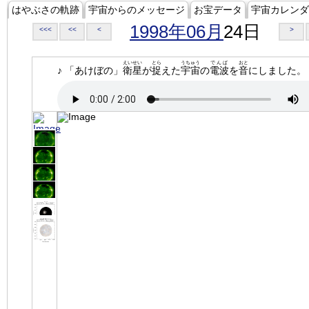
はやぶさの軌跡
宇宙からのメッセージ
お宝データ
宇宙カレンダ
1998年06月
24日
<<<
<<
<
>
えいせい
とら
うちゅう
でんぱ
おと
♪ 「あけぼの」
衛星
が
捉
えた
宇宙
の
電波
を
音
にしました。