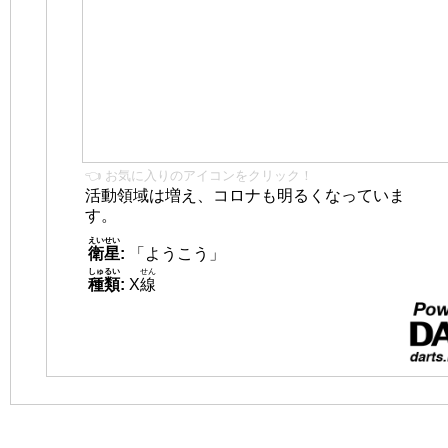
👈 お気に入りのアイコンをクリック！
活動領域は増え、コロナも明るくなっていま
す。
えいせい
衛星
:
「ようこう」
しゅるい
せん
種類
:
X
線