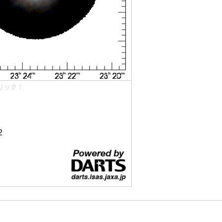
リック！
2