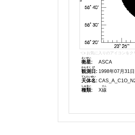
👈 お気に入りのアイコンをク
えいせい
衛星
:
ASCA
かんそく
び
観測
日
:
1998年07月31日
てんたいめい
天体名
:
CAS_A_C1O_N
しゅるい
せん
種類
:
X
線