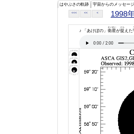
はやぶさの軌跡
宇宙からのメッセー
1998
<<<
<<
<
えいせい
とら
♪ 「あけぼの」
衛星
が
捉
えた