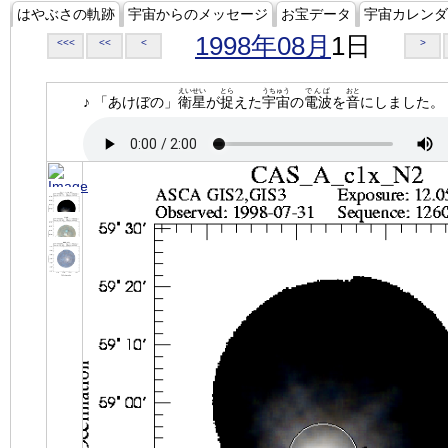
はやぶさの軌跡
宇宙からのメッセージ
お宝データ
宇宙カレンダ
1998年08月
1日
<<<
<<
<
>
えいせい
とら
うちゅう
でんぱ
おと
♪ 「あけぼの」
衛星
が
捉
えた
宇宙
の
電波
を
音
にしました。