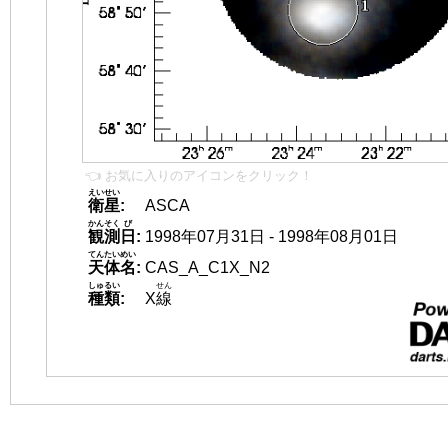
👈 お気に入りのアイコンをクリック！
えいせい
衛星
:
ASCA
かんそく
び
観測
日
:
1998年07月31日 - 1998年08月01日
てんたいめい
天体名
:
CAS_A_C1X_N2
しゅるい
せん
種類
:
X
線