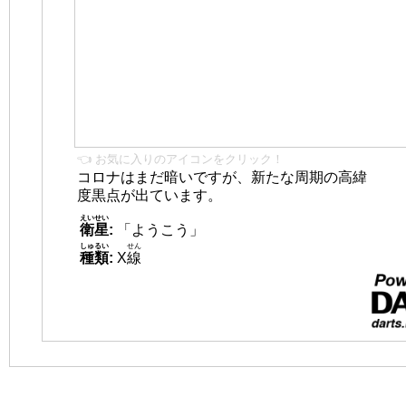
👈 お気に入りのアイコンをクリック！
コロナはまだ暗いですが、新たな周期の高緯
度黒点が出ています。
えいせい
衛星
:
「ようこう」
しゅるい
せん
種類
:
X
線