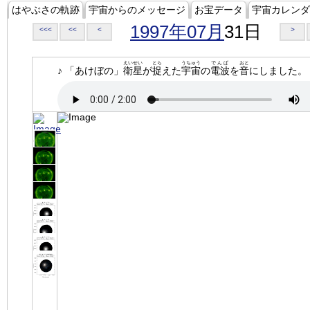
はやぶさの軌跡
宇宙からのメッセージ
お宝データ
宇宙カレンダ
1997年07月
31日
<<<
<<
<
>
えいせい
とら
うちゅう
でんぱ
おと
♪ 「あけぼの」
衛星
が
捉
えた
宇宙
の
電波
を
音
にしました。