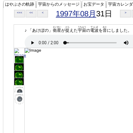
はやぶさの軌跡
宇宙からのメッセージ
お宝データ
宇宙カレンダ
1997年08月
31日
<<<
<<
<
>
えいせい
とら
うちゅう
でんぱ
おと
♪ 「あけぼの」
衛星
が
捉
えた
宇宙
の
電波
を
音
にしました。