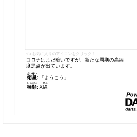
👈 お気に入りのアイコンをクリック！
コロナはまだ暗いですが、新たな周期の高緯
度黒点が出ています。
えいせい
衛星
:
「ようこう」
しゅるい
せん
種類
:
X
線