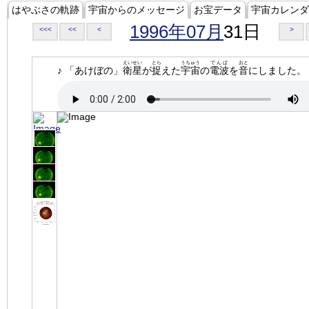
はやぶさの軌跡
宇宙からのメッセージ
お宝データ
宇宙カレンダ
1996年07月
31日
<<<
<<
<
>
えいせい
とら
うちゅう
でんぱ
おと
♪ 「あけぼの」
衛星
が
捉
えた
宇宙
の
電波
を
音
にしました。