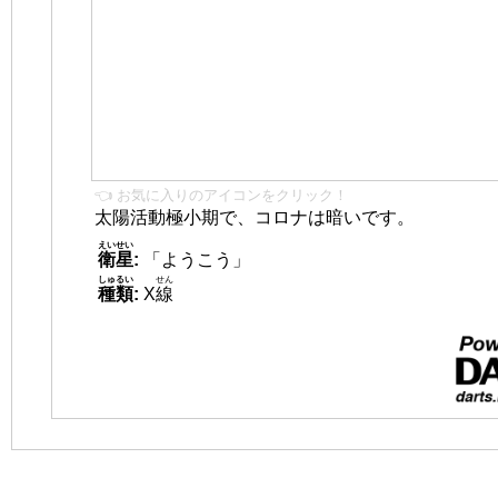
👈 お気に入りのアイコンをクリック！
太陽活動極小期で、コロナは暗いです。
えいせい
衛星
:
「ようこう」
しゅるい
せん
種類
:
X
線