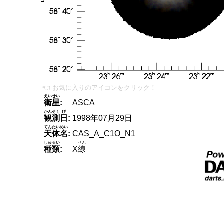
👈 お気に入りのアイコンをクリック！
えいせい
衛星
:
ASCA
かんそく
び
観測
日
:
1998年07月29日
てんたいめい
天体名
:
CAS_A_C1O_N1
しゅるい
せん
種類
:
X
線