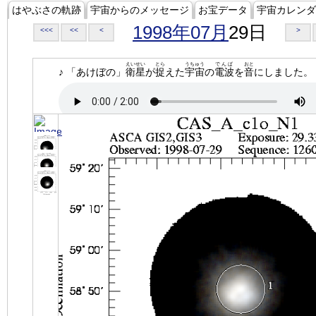
はやぶさの軌跡
宇宙からのメッセージ
お宝データ
宇宙カレンダ
1998年07月
29日
<<<
<<
<
>
えいせい
とら
うちゅう
でんぱ
おと
♪ 「あけぼの」
衛星
が
捉
えた
宇宙
の
電波
を
音
にしました。