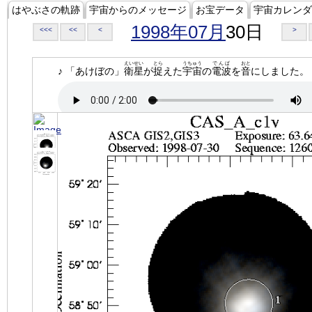
はやぶさの軌跡
宇宙からのメッセージ
お宝データ
宇宙カレンダ
1998年07月
30日
<<<
<<
<
>
えいせい
とら
うちゅう
でんぱ
おと
♪ 「あけぼの」
衛星
が
捉
えた
宇宙
の
電波
を
音
にしました。