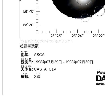
👈 お気に入りのアイコンをクリック！
超新星残骸
えいせい
衛星
:
ASCA
かんそく
び
観測
日
:
1998年07月29日 - 1998年07月30日
てんたいめい
天体名
:
CAS_A_C1V
しゅるい
せん
種類
:
X
線