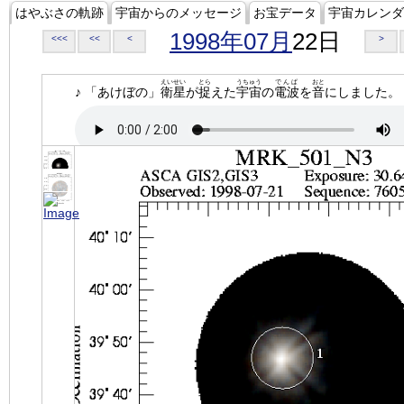
はやぶさの軌跡
宇宙からのメッセージ
お宝データ
宇宙カレンダ
1998年07月
22日
<<<
<<
<
>
えいせい
とら
うちゅう
でんぱ
おと
♪ 「あけぼの」
衛星
が
捉
えた
宇宙
の
電波
を
音
にしました。