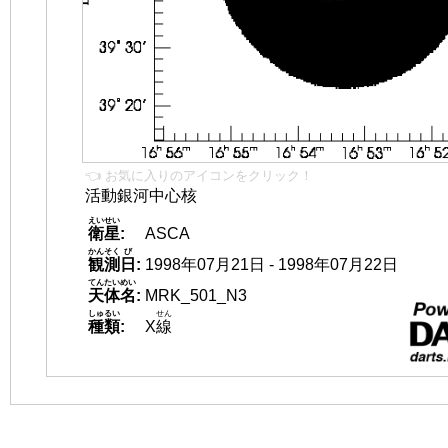
👈 お気に入りのアイコンをクリック！
活動銀河中心核
えいせい
衛星
:
ASCA
かんそく
び
観測
日
:
1998年07月21日 - 1998年07月22日
てんたいめい
天体名
:
MRK_501_N3
しゅるい
せん
種類
:
X
線