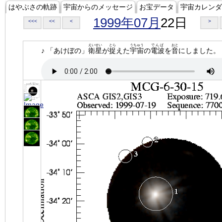
はやぶさの軌跡
宇宙からのメッセージ
お宝データ
宇宙カレンダ
1999年07月
22日
<<<
<<
<
>
えいせい
とら
うちゅう
でんぱ
おと
♪ 「あけぼの」
衛星
が
捉
えた
宇宙
の
電波
を
音
にしました。