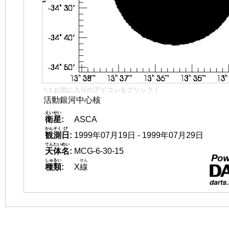
👈 お気に入りのアイコンをクリック！
活動銀河中心核
えいせい
衛星
:
ASCA
かんそく
び
観測
日
:
1999年07月19日 - 1999年07月29日
てんたいめい
天体名
:
MCG-6-30-15
しゅるい
せん
種類
:
X
線