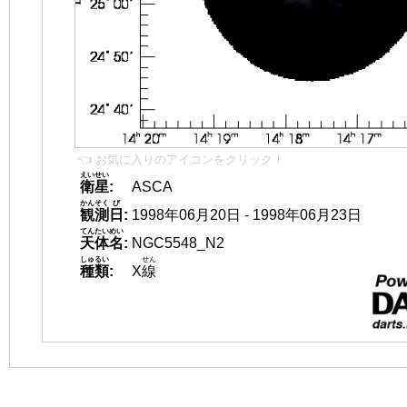
👈 お気に入りのアイコンをクリック！
えいせい
衛星
:
ASCA
かんそく
び
観測
日
:
1998年06月20日 - 1998年06月23日
てんたいめい
天体名
:
NGC5548_N2
しゅるい
せん
種類
:
X
線