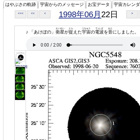
はやぶさの軌跡
宇宙からのメッセージ
お宝データ
宇宙カレンダ
1998年06月
22日
<<<
<<
<
>
えいせい
とら
うちゅう
でんぱ
おと
♪ 「あけぼの」
衛星
が
捉
えた
宇宙
の
電波
を
音
にしました。