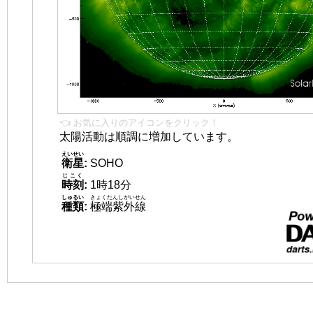
👈 お気に入りのアイコンをクリック！
太陽活動は順調に増加しています。
えいせい
衛星
:
SOHO
じこく
時刻
:
1時18分
しゅるい
きょくたんしがいせん
種類
:
極端紫外線