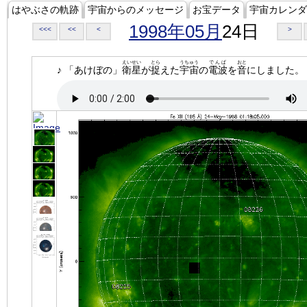
はやぶさの軌跡
宇宙からのメッセージ
お宝データ
宇宙カレンダ
1998年05月
24日
<<<
<<
<
>
えいせい
とら
うちゅう
でんぱ
おと
♪ 「あけぼの」
衛星
が
捉
えた
宇宙
の
電波
を
音
にしました。