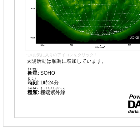
👈 お気に入りのアイコンをクリック！
太陽活動は順調に増加しています。
えいせい
衛星
:
SOHO
じこく
時刻
:
1時24分
しゅるい
きょくたんしがいせん
種類
:
極端紫外線