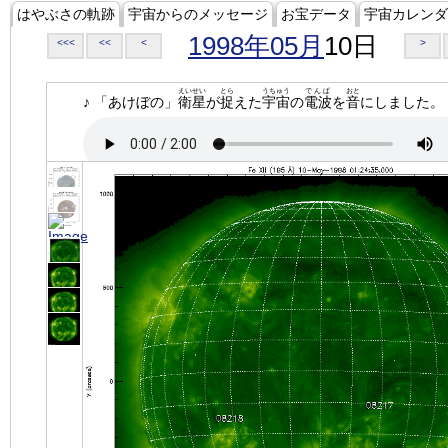
はやぶさの軌跡
宇宙からのメッセージ
お宝データ
宇宙カレンダ
1998年05月
10日
<<<
<<
<
>
えいせい
とら
うちゅう
でんぱ
おと
♪ 「あけぼの」
衛星
が
捉
えた
宇宙
の
電波
を
音
にしました。