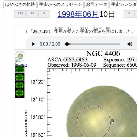
はやぶさの軌跡
宇宙からのメッセージ
お宝データ
宇宙カレンダ
1998年06月
10日
<<<
<<
<
>
えいせい
とら
うちゅう
でんぱ
おと
♪ 「あけぼの」
衛星
が
捉
えた
宇宙
の
電波
を
音
にしました。