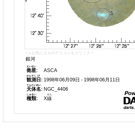
👈 お気に入りのアイコンをクリック！
銀河
えいせい
衛星
:
ASCA
かんそく
び
観測
日
:
1998年06月09日 - 1998年06月11日
てんたいめい
天体名
:
NGC_4406
しゅるい
せん
種類
:
X
線