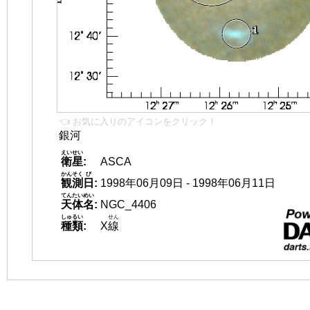
👈 お気に入りのアイコンをクリック！
銀河
えいせい
衛星
:
ASCA
かんそく
び
観測
日
:
1998年06月09日 - 1998年06月11日
てんたいめい
天体名
:
NGC_4406
しゅるい
せん
種類
:
X
線