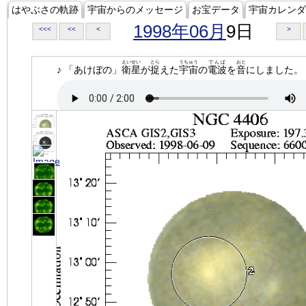
はやぶさの軌跡
宇宙からのメッセージ
お宝データ
宇宙カレンダ
1998年06月
9日
<<<
<<
<
>
えいせい
とら
うちゅう
でんぱ
おと
♪ 「あけぼの」
衛星
が
捉
えた
宇宙
の
電波
を
音
にしました。