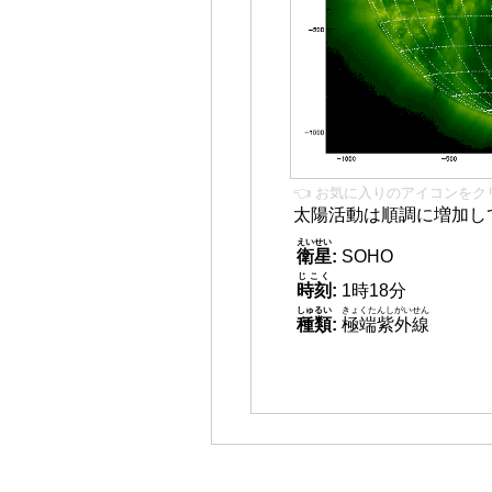
👈 お気に入りのアイコンをク
太陽活動は順調に増加し
えいせい
衛星
:
SOHO
じこく
時刻
:
1時18分
しゅるい
きょくたんしがいせん
種類
:
極端紫外線