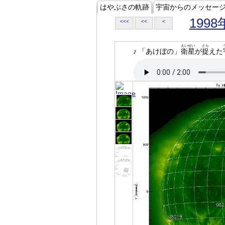
はやぶさの軌跡
宇宙からのメッセー
1998
<<<
<<
<
えいせい
とら
♪ 「あけぼの」
衛星
が
捉
えた