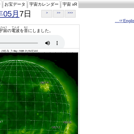
ジ
お宝データ
宇宙カレンダー
宇宙 xR
年05月
7日
>
>>
>>>
…☞Engli
うちゅう
でんぱ
おと
宇宙
の
電波
を
音
にしました。