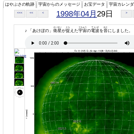
はやぶさの軌跡
宇宙からのメッセージ
お宝データ
宇宙カレンダ
1998年04月
29日
<<<
<<
<
>
えいせい
とら
うちゅう
でんぱ
おと
♪ 「あけぼの」
衛星
が
捉
えた
宇宙
の
電波
を
音
にしました。