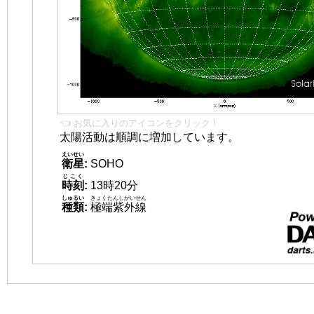
👈 お気に入りのアイコンをクリック！
太陽活動は順調に増加しています。
えいせい
衛星
:
SOHO
じこく
時刻
:
13時20分
しゅるい
きょくたんしがいせん
種類
:
極端紫外線