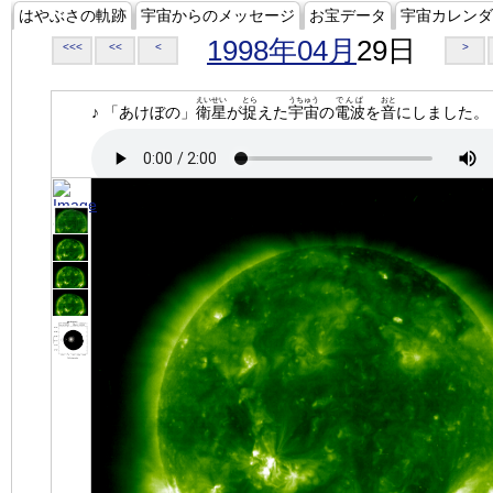
はやぶさの軌跡
宇宙からのメッセージ
お宝データ
宇宙カレンダ
1998年04月
29日
<<<
<<
<
>
えいせい
とら
うちゅう
でんぱ
おと
♪ 「あけぼの」
衛星
が
捉
えた
宇宙
の
電波
を
音
にしました。