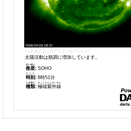
👈 お気に入りのアイコンをクリック！
太陽活動は順調に増加しています。
えいせい
衛星
:
SOHO
じこく
時刻
:
8時51分
しゅるい
きょくたんしがいせん
種類
:
極端紫外線