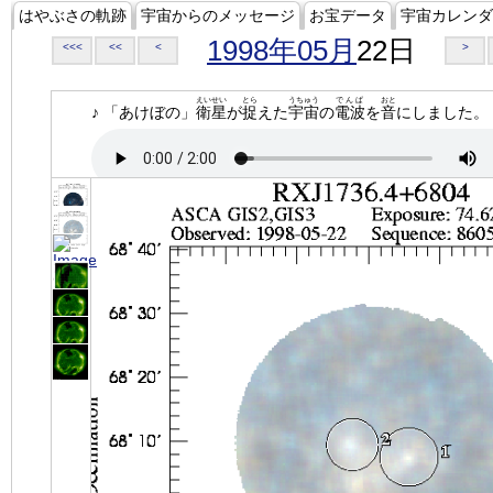
はやぶさの軌跡
宇宙からのメッセージ
お宝データ
宇宙カレンダ
1998年05月
22日
<<<
<<
<
>
えいせい
とら
うちゅう
でんぱ
おと
♪ 「あけぼの」
衛星
が
捉
えた
宇宙
の
電波
を
音
にしました。