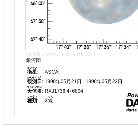
👈 お気に入りのアイコンをクリック！
銀河団
えいせい
衛星
:
ASCA
かんそく
び
観測
日
:
1998年05月21日 - 1998年05月22日
てんたいめい
天体名
:
RXJ1736.4+6804
しゅるい
せん
種類
:
X
線