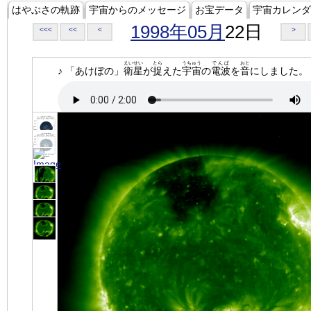
はやぶさの軌跡
宇宙からのメッセージ
お宝データ
宇宙カレンダ
1998年05月
22日
<<<
<<
<
>
えいせい
とら
うちゅう
でんぱ
おと
♪ 「あけぼの」
衛星
が
捉
えた
宇宙
の
電波
を
音
にしました。