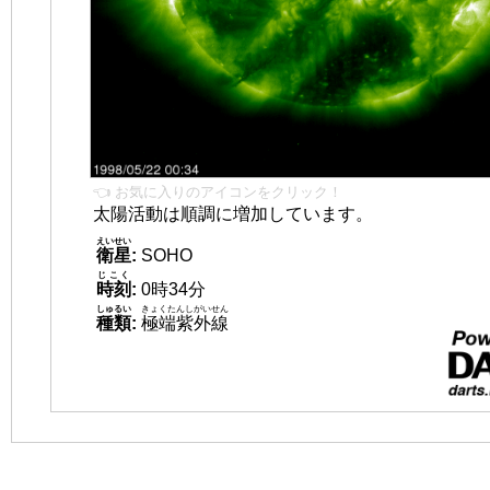
👈 お気に入りのアイコンをクリック！
太陽活動は順調に増加しています。
えいせい
衛星
:
SOHO
じこく
時刻
:
0時34分
しゅるい
きょくたんしがいせん
種類
:
極端紫外線