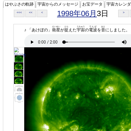
はやぶさの軌跡
宇宙からのメッセージ
お宝データ
宇宙カレンダ
1998年06月
3日
<<<
<<
<
>
えいせい
とら
うちゅう
でんぱ
おと
♪ 「あけぼの」
衛星
が
捉
えた
宇宙
の
電波
を
音
にしました。