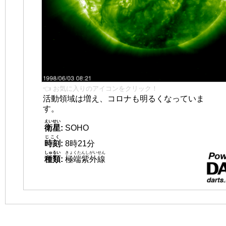
👈 お気に入りのアイコンをクリック！
活動領域は増え、コロナも明るくなっていま
す。
えいせい
衛星
:
SOHO
じこく
時刻
:
8時21分
しゅるい
きょくたんしがいせん
種類
:
極端紫外線