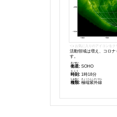
👈 お気に入りのアイコンをク
活動領域は増え、コロナ
す。
えいせい
衛星
:
SOHO
じこく
時刻
:
1時18分
しゅるい
きょくたんしがいせん
種類
:
極端紫外線