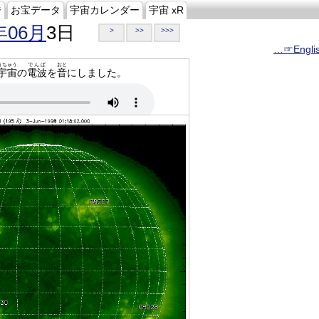
ジ
お宝データ
宇宙カレンダー
宇宙 xR
年06月
3日
>
>>
>>>
…☞Engli
うちゅう
でんぱ
おと
宇宙
の
電波
を
音
にしました。