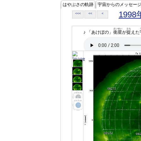
はやぶさの軌跡
宇宙からのメッセー
1998
<<<
<<
<
えいせい
とら
♪ 「あけぼの」
衛星
が
捉
えた