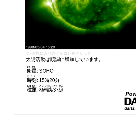
👈 お気に入りのアイコンをクリック！
太陽活動は順調に増加しています。
えいせい
衛星
:
SOHO
じこく
時刻
:
15時20分
しゅるい
きょくたんしがいせん
種類
:
極端紫外線