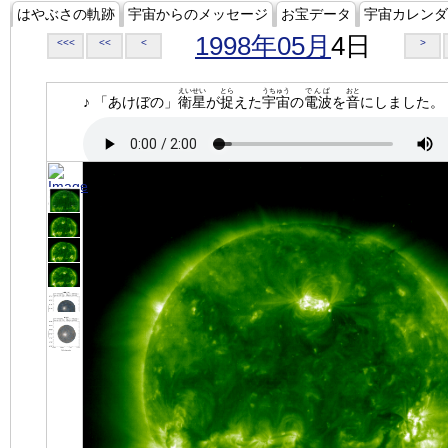
はやぶさの軌跡
宇宙からのメッセージ
お宝データ
宇宙カレンダ
1998年05月
4日
<<<
<<
<
>
えいせい
とら
うちゅう
でんぱ
おと
♪ 「あけぼの」
衛星
が
捉
えた
宇宙
の
電波
を
音
にしました。