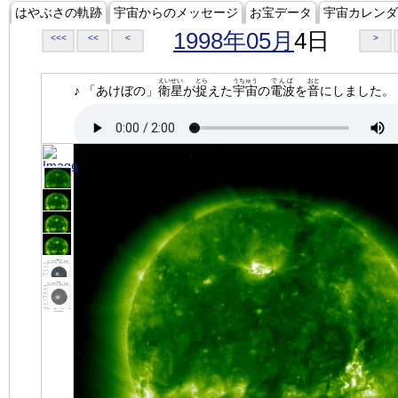
はやぶさの軌跡
宇宙からのメッセージ
お宝データ
宇宙カレンダ
1998年05月
4日
<<<
<<
<
>
えいせい
とら
うちゅう
でんぱ
おと
♪ 「あけぼの」
衛星
が
捉
えた
宇宙
の
電波
を
音
にしました。