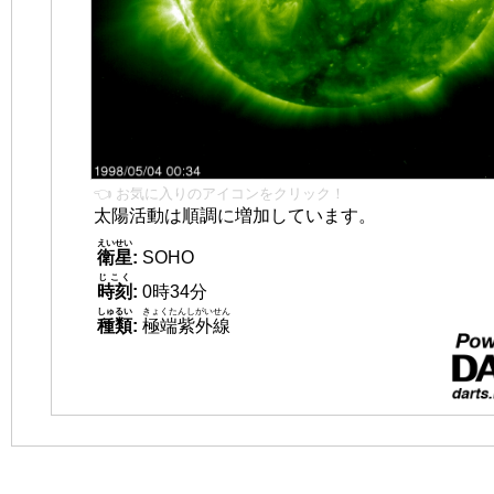
👈 お気に入りのアイコンをクリック！
太陽活動は順調に増加しています。
えいせい
衛星
:
SOHO
じこく
時刻
:
0時34分
しゅるい
きょくたんしがいせん
種類
:
極端紫外線