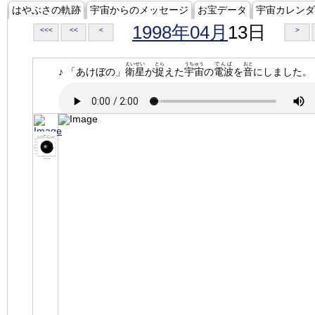
はやぶさの軌跡
宇宙からのメッセージ
お宝データ
宇宙カレンダ
1998年04月
13日
<<<
<<
<
>
えいせい
とら
うちゅう
でんぱ
おと
♪ 「あけぼの」
衛星
が
捉
えた
宇宙
の
電波
を
音
にしました。