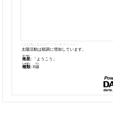
👈 お気に入りのアイコンをクリック！
太陽活動は順調に増加しています。
えいせい
衛星
:
「ようこう」
しゅるい
せん
種類
:
X
線