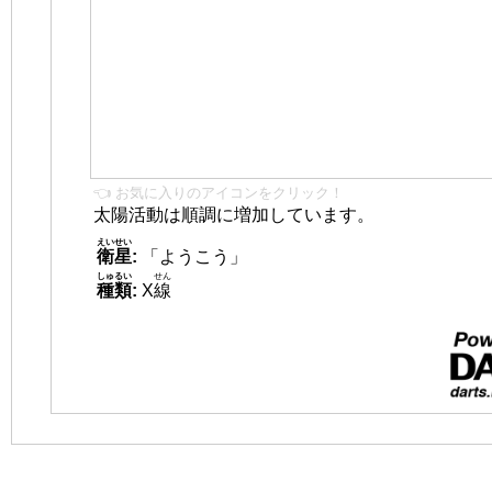
👈 お気に入りのアイコンをクリック！
太陽活動は順調に増加しています。
えいせい
衛星
:
「ようこう」
しゅるい
せん
種類
:
X
線