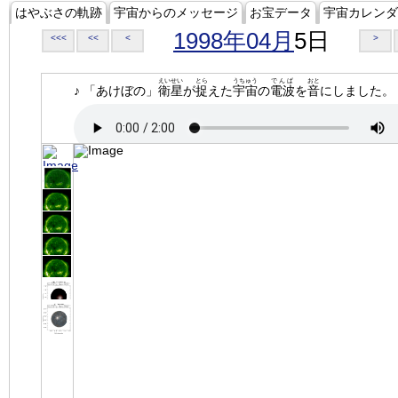
はやぶさの軌跡
宇宙からのメッセージ
お宝データ
宇宙カレンダ
1998年04月
5日
<<<
<<
<
>
えいせい
とら
うちゅう
でんぱ
おと
♪ 「あけぼの」
衛星
が
捉
えた
宇宙
の
電波
を
音
にしました。