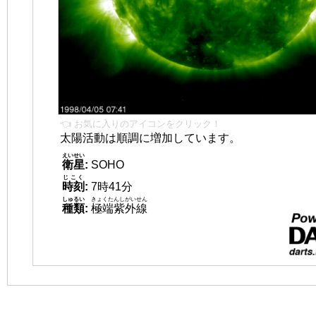
👈 お気に入りのアイコンをクリック！
太陽活動は順調に増加しています。
えいせい
衛星
:
SOHO
じこく
時刻
:
7時41分
しゅるい
きょくたんしがいせん
種類
:
極端紫外線