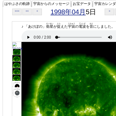
はやぶさの軌跡
宇宙からのメッセージ
お宝データ
宇宙カレンダ
1998年04月
5日
<<<
<<
<
>
えいせい
とら
うちゅう
でんぱ
おと
♪ 「あけぼの」
衛星
が
捉
えた
宇宙
の
電波
を
音
にしました。