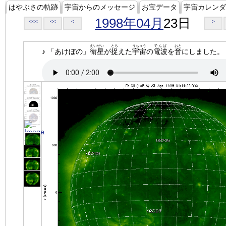
はやぶさの軌跡
宇宙からのメッセージ
お宝データ
宇宙カレンダ
1998年04月
23日
<<<
<<
<
>
えいせい
とら
うちゅう
でんぱ
おと
♪ 「あけぼの」
衛星
が
捉
えた
宇宙
の
電波
を
音
にしました。