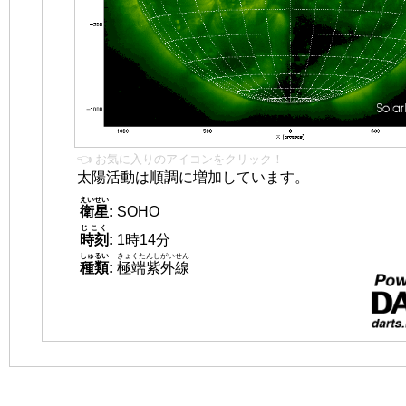
👈 お気に入りのアイコンをクリック！
太陽活動は順調に増加しています。
えいせい
衛星
:
SOHO
じこく
時刻
:
1時14分
しゅるい
きょくたんしがいせん
種類
:
極端紫外線