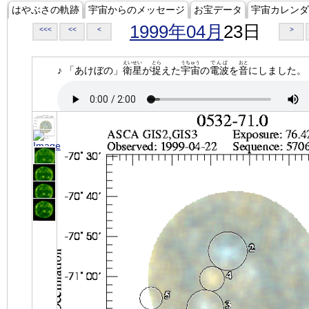
はやぶさの軌跡
宇宙からのメッセージ
お宝データ
宇宙カレンダ
1999年04月
23日
<<<
<<
<
>
えいせい
とら
うちゅう
でんぱ
おと
♪ 「あけぼの」
衛星
が
捉
えた
宇宙
の
電波
を
音
にしました。