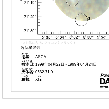
👈 お気に入りのアイコンをクリック！
超新星残骸
えいせい
衛星
:
ASCA
かんそく
び
観測
日
:
1999年04月22日 - 1999年04月24日
てんたいめい
天体名
:
0532-71.0
しゅるい
せん
種類
:
X
線