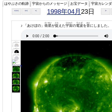
はやぶさの軌跡
宇宙からのメッセージ
お宝データ
宇宙カレンダ
1998年04月
23日
<<<
<<
<
>
えいせい
とら
うちゅう
でんぱ
おと
♪ 「あけぼの」
衛星
が
捉
えた
宇宙
の
電波
を
音
にしました。