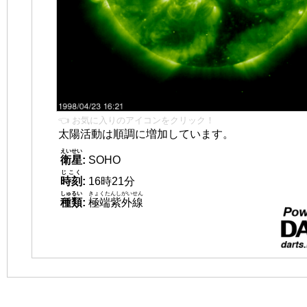
👈 お気に入りのアイコンをクリック！
太陽活動は順調に増加しています。
えいせい
衛星
:
SOHO
じこく
時刻
:
16時21分
しゅるい
きょくたんしがいせん
種類
:
極端紫外線