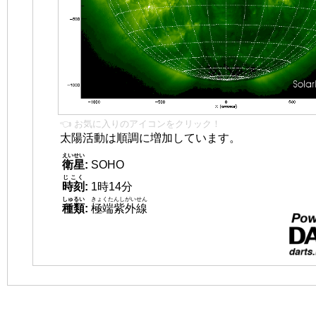
👈 お気に入りのアイコンをクリック！
太陽活動は順調に増加しています。
えいせい
衛星
:
SOHO
じこく
時刻
:
1時14分
しゅるい
きょくたんしがいせん
種類
:
極端紫外線