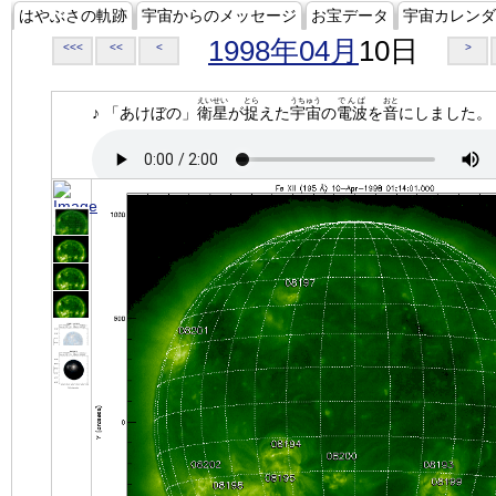
はやぶさの軌跡
宇宙からのメッセージ
お宝データ
宇宙カレンダ
1998年04月
10日
<<<
<<
<
>
えいせい
とら
うちゅう
でんぱ
おと
♪ 「あけぼの」
衛星
が
捉
えた
宇宙
の
電波
を
音
にしました。