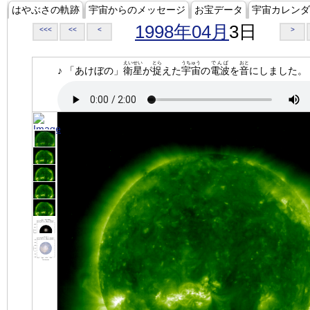
はやぶさの軌跡
宇宙からのメッセージ
お宝データ
宇宙カレンダ
1998年04月
3日
<<<
<<
<
>
えいせい
とら
うちゅう
でんぱ
おと
♪ 「あけぼの」
衛星
が
捉
えた
宇宙
の
電波
を
音
にしました。