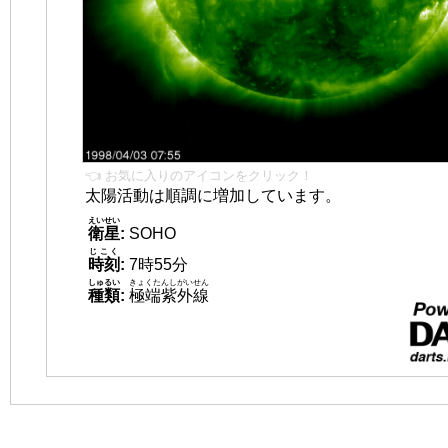
👈 お気に入りのアイコンをクリック！
太陽活動は順調に増加しています。
えいせい
衛星
:
SOHO
じこく
時刻
:
7時55分
しゅるい
きょくたんしがいせん
種類
:
極端紫外線