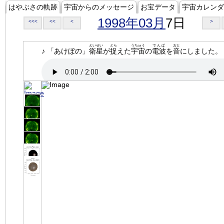
はやぶさの軌跡
宇宙からのメッセージ
お宝データ
宇宙カレンダ
1998年03月
7日
<<<
<<
<
>
えいせい
とら
うちゅう
でんぱ
おと
♪ 「あけぼの」
衛星
が
捉
えた
宇宙
の
電波
を
音
にしました。