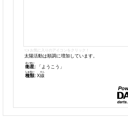
👈 お気に入りのアイコンをクリック！
太陽活動は順調に増加しています。
えいせい
衛星
:
「ようこう」
しゅるい
せん
種類
:
X
線