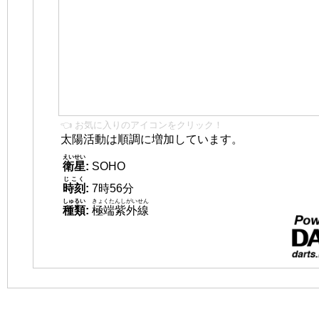
👈 お気に入りのアイコンをクリック！
太陽活動は順調に増加しています。
えいせい
衛星
:
SOHO
じこく
時刻
:
7時56分
しゅるい
きょくたんしがいせん
種類
:
極端紫外線