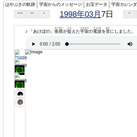
はやぶさの軌跡
宇宙からのメッセージ
お宝データ
宇宙カレンダ
1998年03月
7日
<<<
<<
<
>
えいせい
とら
うちゅう
でんぱ
おと
♪ 「あけぼの」
衛星
が
捉
えた
宇宙
の
電波
を
音
にしました。