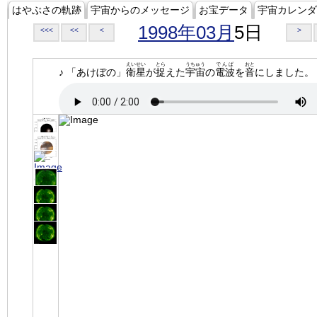
はやぶさの軌跡
宇宙からのメッセージ
お宝データ
宇宙カレンダ
1998年03月
5日
<<<
<<
<
>
えいせい
とら
うちゅう
でんぱ
おと
♪ 「あけぼの」
衛星
が
捉
えた
宇宙
の
電波
を
音
にしました。