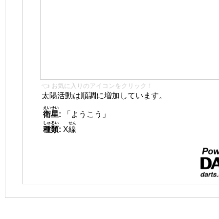
👈 お気に入りのアイコンをクリック！
太陽活動は順調に増加しています。
えいせい
衛星
:
「ようこう」
しゅるい
せん
種類
:
X
線