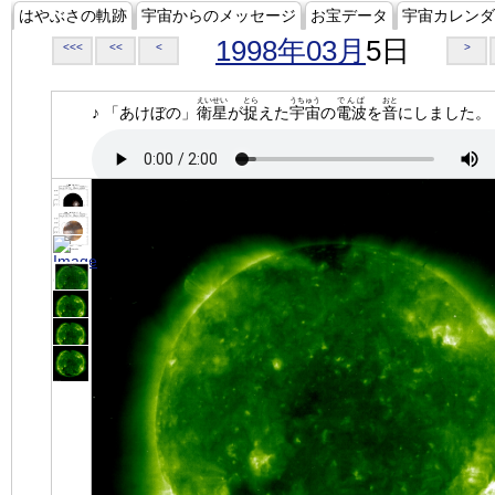
はやぶさの軌跡
宇宙からのメッセージ
お宝データ
宇宙カレンダ
1998年03月
5日
<<<
<<
<
>
えいせい
とら
うちゅう
でんぱ
おと
♪ 「あけぼの」
衛星
が
捉
えた
宇宙
の
電波
を
音
にしました。