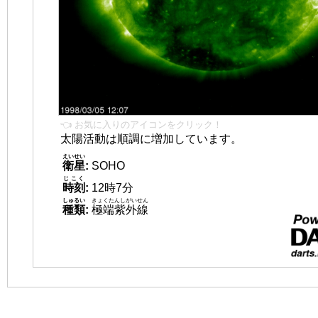
👈 お気に入りのアイコンをクリック！
太陽活動は順調に増加しています。
えいせい
衛星
:
SOHO
じこく
時刻
:
12時7分
しゅるい
きょくたんしがいせん
種類
:
極端紫外線