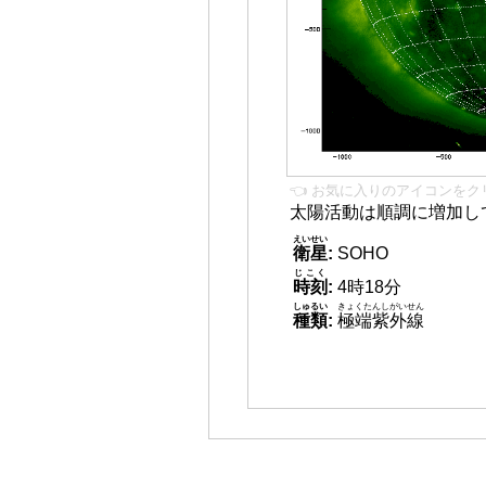
👈 お気に入りのアイコンをク
太陽活動は順調に増加し
えいせい
衛星
:
SOHO
じこく
時刻
:
4時18分
しゅるい
きょくたんしがいせん
種類
:
極端紫外線