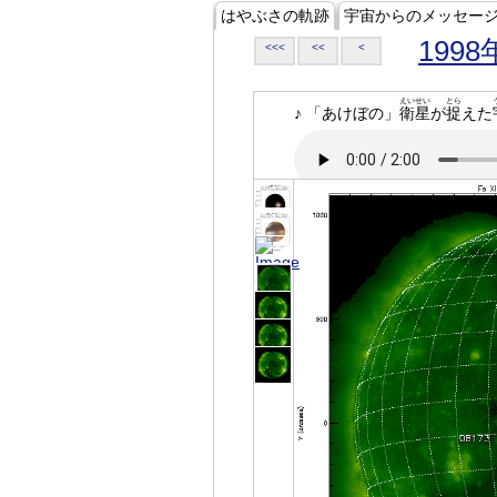
はやぶさの軌跡
宇宙からのメッセー
1998
<<<
<<
<
えいせい
とら
♪ 「あけぼの」
衛星
が
捉
えた