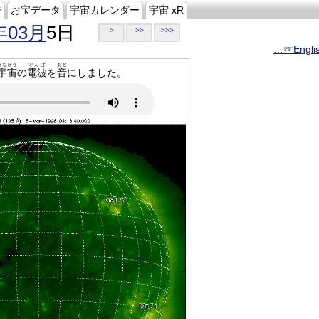
ジ
お宝データ
宇宙カレンダー
宇宙 xR
年03月
5日
>
>>
>>>
…☞Engli
うちゅう
でんぱ
おと
宇宙
の
電波
を
音
にしました。