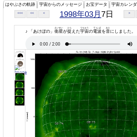
はやぶさの軌跡
宇宙からのメッセージ
お宝データ
宇宙カレンダ
1998年03月
7日
<<<
<<
<
>
えいせい
とら
うちゅう
でんぱ
おと
♪ 「あけぼの」
衛星
が
捉
えた
宇宙
の
電波
を
音
にしました。