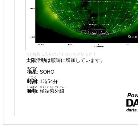
👈 お気に入りのアイコンをクリック！
太陽活動は順調に増加しています。
えいせい
衛星
:
SOHO
じこく
時刻
:
1時54分
しゅるい
きょくたんしがいせん
種類
:
極端紫外線