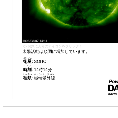
👈 お気に入りのアイコンをクリック！
太陽活動は順調に増加しています。
えいせい
衛星
:
SOHO
じこく
時刻
:
14時14分
しゅるい
きょくたんしがいせん
種類
:
極端紫外線