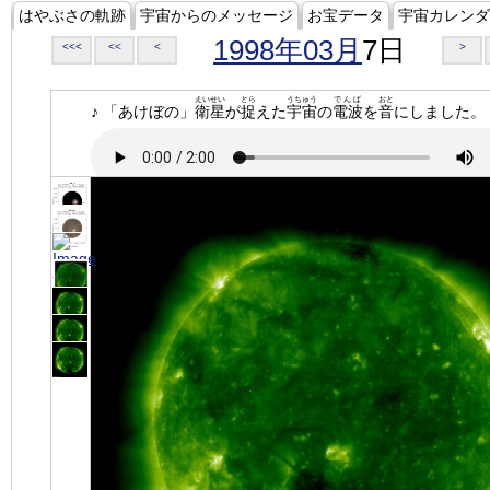
はやぶさの軌跡
宇宙からのメッセージ
お宝データ
宇宙カレンダ
1998年03月
7日
<<<
<<
<
>
えいせい
とら
うちゅう
でんぱ
おと
♪ 「あけぼの」
衛星
が
捉
えた
宇宙
の
電波
を
音
にしました。