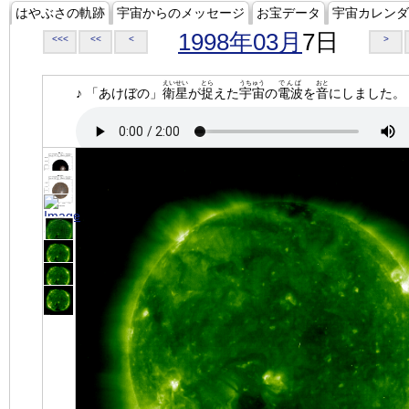
はやぶさの軌跡
宇宙からのメッセージ
お宝データ
宇宙カレンダ
1998年03月
7日
<<<
<<
<
>
えいせい
とら
うちゅう
でんぱ
おと
♪ 「あけぼの」
衛星
が
捉
えた
宇宙
の
電波
を
音
にしました。