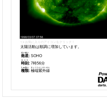
👈 お気に入りのアイコンをクリック！
太陽活動は順調に増加しています。
えいせい
衛星
:
SOHO
じこく
時刻
:
7時56分
しゅるい
きょくたんしがいせん
種類
:
極端紫外線