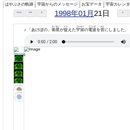
はやぶさの軌跡
宇宙からのメッセージ
お宝データ
宇宙カレンダ
1998年01月
21日
<<<
<<
<
>
えいせい
とら
うちゅう
でんぱ
おと
♪ 「あけぼの」
衛星
が
捉
えた
宇宙
の
電波
を
音
にしました。