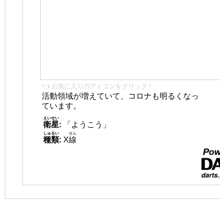
👈 お気に入りのアイコンをクリック！
活動領域が増えていて、コロナも明るくなっ
ています。
えいせい
衛星
:
「ようこう」
しゅるい
せん
種類
:
X
線