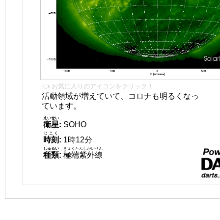
👈 お気に入りのアイコンをクリック！
活動領域が増えていて、コロナも明るくなっ
ています。
えいせい
衛星
:
SOHO
じこく
時刻
:
1時12分
しゅるい
きょくたんしがいせん
種類
:
極端紫外線