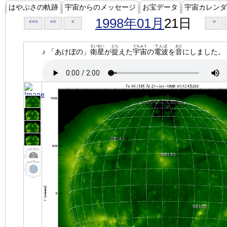
はやぶさの軌跡
宇宙からのメッセージ
お宝データ
宇宙カレンダ
1998年01月
21日
<<<
<<
<
>
えいせい
とら
うちゅう
でんぱ
おと
♪ 「あけぼの」
衛星
が
捉
えた
宇宙
の
電波
を
音
にしました。