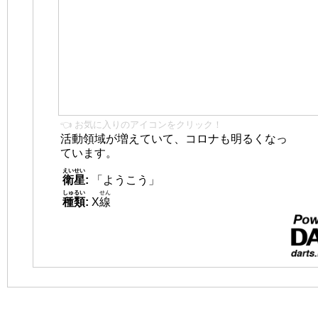
👈 お気に入りのアイコンをクリック！
活動領域が増えていて、コロナも明るくなっ
ています。
えいせい
衛星
:
「ようこう」
しゅるい
せん
種類
:
X
線