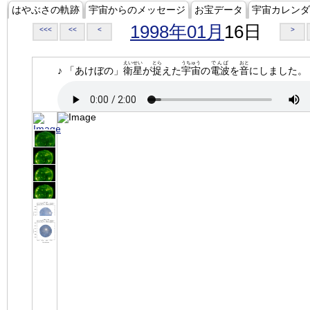
はやぶさの軌跡
宇宙からのメッセージ
お宝データ
宇宙カレンダ
1998年01月
16日
<<<
<<
<
>
えいせい
とら
うちゅう
でんぱ
おと
♪ 「あけぼの」
衛星
が
捉
えた
宇宙
の
電波
を
音
にしました。