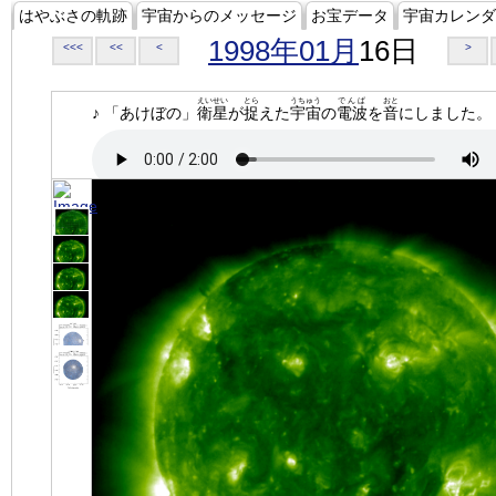
はやぶさの軌跡
宇宙からのメッセージ
お宝データ
宇宙カレンダ
1998年01月
16日
<<<
<<
<
>
えいせい
とら
うちゅう
でんぱ
おと
♪ 「あけぼの」
衛星
が
捉
えた
宇宙
の
電波
を
音
にしました。