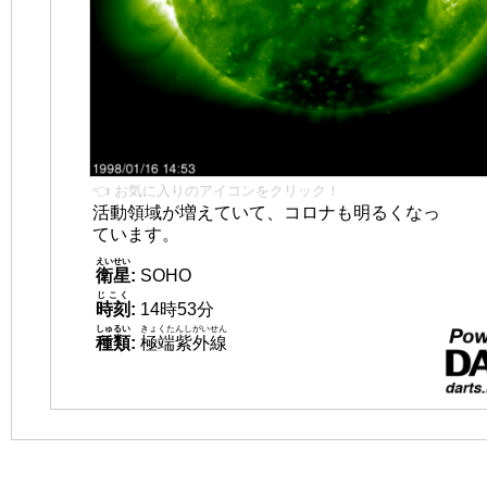
👈 お気に入りのアイコンをクリック！
活動領域が増えていて、コロナも明るくなっ
ています。
えいせい
衛星
:
SOHO
じこく
時刻
:
14時53分
しゅるい
きょくたんしがいせん
種類
:
極端紫外線