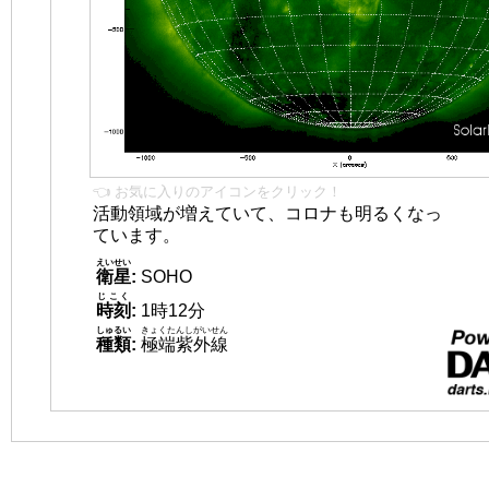
👈 お気に入りのアイコンをクリック！
活動領域が増えていて、コロナも明るくなっ
ています。
えいせい
衛星
:
SOHO
じこく
時刻
:
1時12分
しゅるい
きょくたんしがいせん
種類
:
極端紫外線