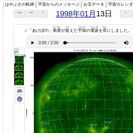
はやぶさの軌跡
宇宙からのメッセージ
お宝データ
宇宙カレンダ
1998年01月
13日
<<<
<<
<
>
えいせい
とら
うちゅう
でんぱ
おと
♪ 「あけぼの」
衛星
が
捉
えた
宇宙
の
電波
を
音
にしました。