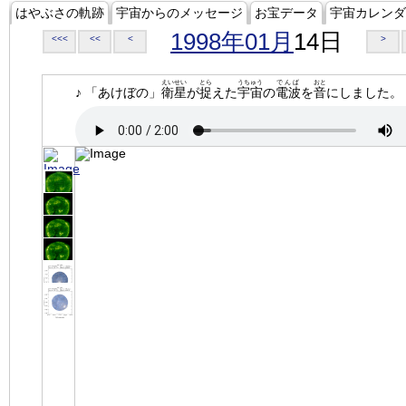
はやぶさの軌跡
宇宙からのメッセージ
お宝データ
宇宙カレンダ
1998年01月
14日
<<<
<<
<
>
えいせい
とら
うちゅう
でんぱ
おと
♪ 「あけぼの」
衛星
が
捉
えた
宇宙
の
電波
を
音
にしました。