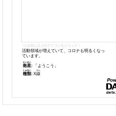
👈 お気に入りのアイコンをクリック！
活動領域が増えていて、コロナも明るくなっ
ています。
えいせい
衛星
:
「ようこう」
しゅるい
せん
種類
:
X
線