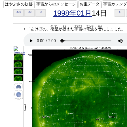
はやぶさの軌跡
宇宙からのメッセージ
お宝データ
宇宙カレンダ
1998年01月
14日
<<<
<<
<
>
えいせい
とら
うちゅう
でんぱ
おと
♪ 「あけぼの」
衛星
が
捉
えた
宇宙
の
電波
を
音
にしました。