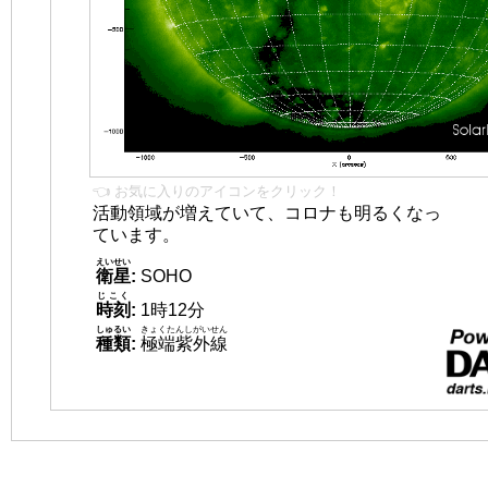
👈 お気に入りのアイコンをクリック！
活動領域が増えていて、コロナも明るくなっ
ています。
えいせい
衛星
:
SOHO
じこく
時刻
:
1時12分
しゅるい
きょくたんしがいせん
種類
:
極端紫外線