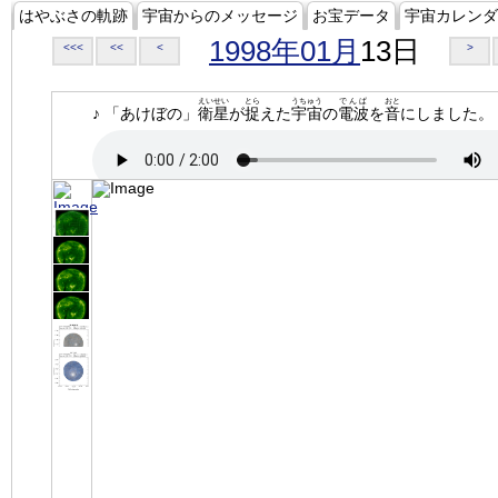
はやぶさの軌跡
宇宙からのメッセージ
お宝データ
宇宙カレンダ
1998年01月
13日
<<<
<<
<
>
えいせい
とら
うちゅう
でんぱ
おと
♪ 「あけぼの」
衛星
が
捉
えた
宇宙
の
電波
を
音
にしました。