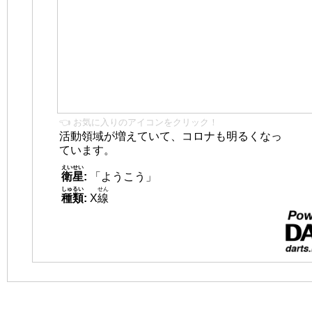
👈 お気に入りのアイコンをクリック！
活動領域が増えていて、コロナも明るくなっ
ています。
えいせい
衛星
:
「ようこう」
しゅるい
せん
種類
:
X
線