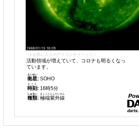
👈 お気に入りのアイコンをクリック！
活動領域が増えていて、コロナも明るくなっ
ています。
えいせい
衛星
:
SOHO
じこく
時刻
:
16時5分
しゅるい
きょくたんしがいせん
種類
:
極端紫外線