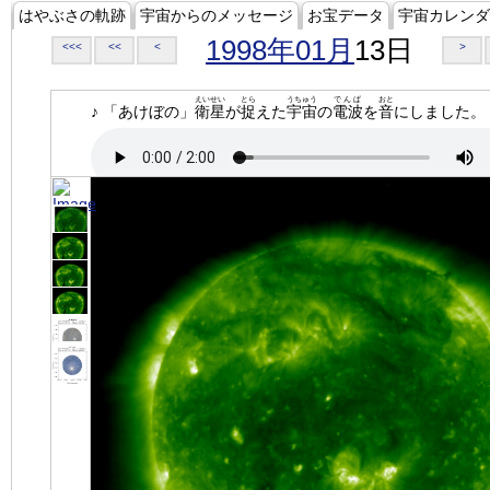
はやぶさの軌跡
宇宙からのメッセージ
お宝データ
宇宙カレンダ
1998年01月
13日
<<<
<<
<
>
えいせい
とら
うちゅう
でんぱ
おと
♪ 「あけぼの」
衛星
が
捉
えた
宇宙
の
電波
を
音
にしました。