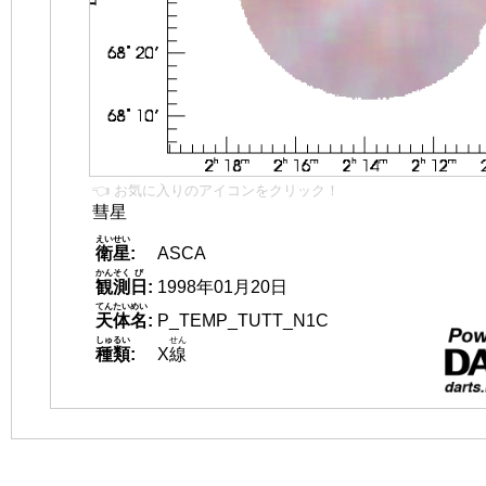
👈 お気に入りのアイコンをクリック！
彗星
えいせい
衛星
:
ASCA
かんそく
び
観測
日
:
1998年01月20日
てんたいめい
天体名
:
P_TEMP_TUTT_N1C
しゅるい
せん
種類
:
X
線