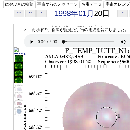
はやぶさの軌跡
宇宙からのメッセージ
お宝データ
宇宙カレンダ
1998年01月
20日
<<<
<<
<
>
えいせい
とら
うちゅう
でんぱ
おと
♪ 「あけぼの」
衛星
が
捉
えた
宇宙
の
電波
を
音
にしました。